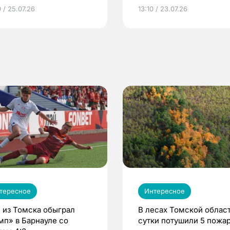
грамме ЕР
репродуктивное здоров
 / 25.07.26
13:10 / 23.07.26
по ОМС!
тересное
Интересное
 из Томска обыграл
В лесах Томской област
мп» в Барнауле со
сутки потушили 5 пожа