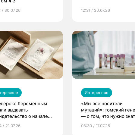
том 4:3
 / 30.07.26
12:31 / 30.07.26
тересное
Интересное
еверске беременным
«Мы все носители
али выдавать
мутаций»: томский ген
идетельство о начале
— о том, что нужно знат
ни»
беременности
 / 21.07.26
08:30 / 17.07.26