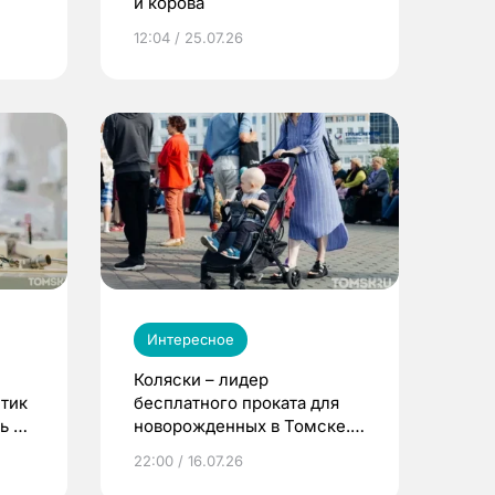
и корова
12:04 / 25.07.26
Интересное
Коляски – лидер
етик
бесплатного проката для
ь до
новорожденных в Томске.
Что еще берут родители?
22:00 / 16.07.26