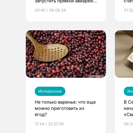
запустить прямой авиарейс
сче
из Томска
20:40 / 06.08.26
21:32
Интересное
Ин
Не только варенье: что еще
В С
можно приготовить из
нач
ягод?
«Св
жиз
17:34 / 22.07.26
09:34