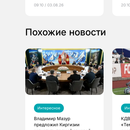
электронные квитанции и
про
09:10 / 03.08.26
20:10
выиграть призы
Похожие новости
Интересное
Ин
Владимир Мазур
КДВ
предложил Киргизии
«Те