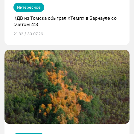
Интересное
КДВ из Томска обыграл «Темп» в Барнауле со
счетом 4:3
21:32 / 30.07.26