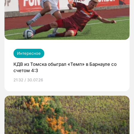
Интересное
КДВ из Томска обыграл «Темп» в Барнауле со
счетом 4:3
21:32 / 30.07.26