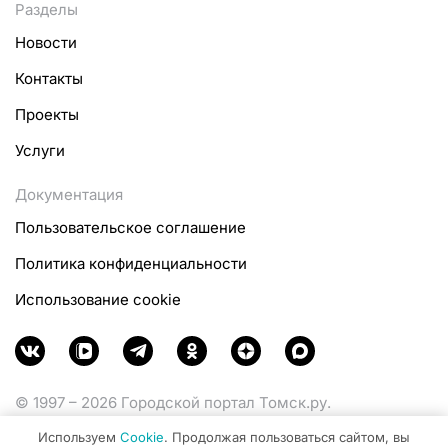
Разделы
Новости
Контакты
Проекты
Услуги
Документация
Пользовательское соглашение
Политика конфиденциальности
Использование cookie
© 1997 – 2026 Городской портал Томск.ру.
Функционирует при финансовой поддержке
Используем
Cookie
. Продолжая пользоваться сайтом, вы
Министерства цифрового развития, связи и массовых