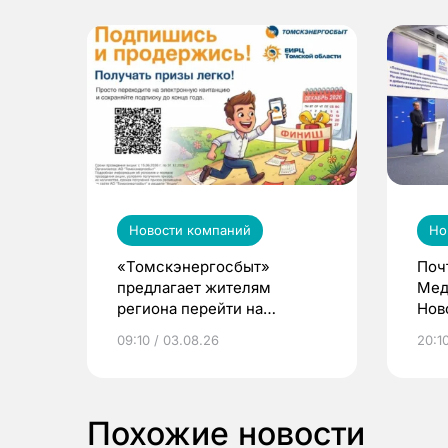
Новости компаний
Но
«Томскэнергосбыт»
Поч
предлагает жителям
Мед
региона перейти на
Нов
электронные квитанции и
про
09:10 / 03.08.26
20:10
выиграть призы
Похожие новости