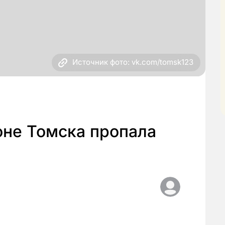
Источник фото: vk.com/tomsk123
оне Томска пропала