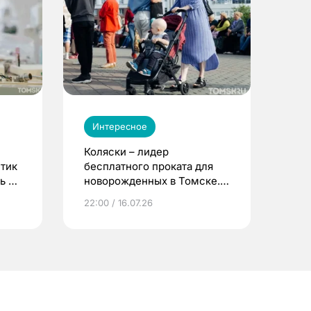
Интересное
Коляски – лидер
етик
бесплатного проката для
ь до
новорожденных в Томске.
Что еще берут родители?
22:00 / 16.07.26