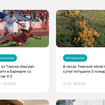
тересное
Интересное
 из Томска обыграл
В лесах Томской област
мп» в Барнауле со
сутки потушили 5 пожа
том 4:3
 / 30.07.26
12:31 / 30.07.26