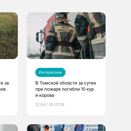
Интересное
и за
В Томской области за сутки
ров
при пожаре погибли 10 кур
и корова
12:04 / 25.07.26