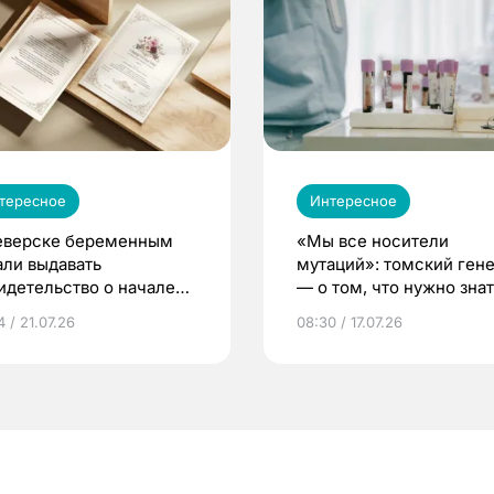
тересное
Интересное
еверске беременным
«Мы все носители
али выдавать
мутаций»: томский ген
идетельство о начале
— о том, что нужно знат
ни»
беременности
 / 21.07.26
08:30 / 17.07.26