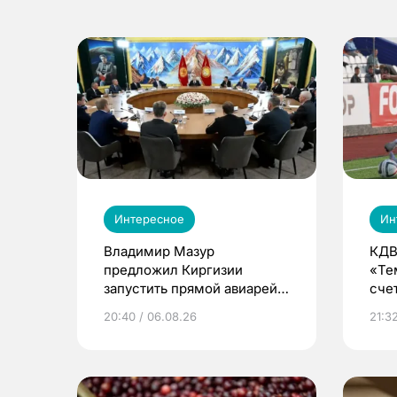
Интересное
Ин
Владимир Мазур
КДВ
предложил Киргизии
«Те
запустить прямой авиарейс
сче
из Томска
20:40 / 06.08.26
21:32