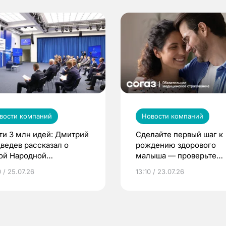
вости компаний
Новости компаний
ти 3 млн идей: Дмитрий
Сделайте первый шаг к
ведев рассказал о
рождению здорового
ой Народной
малыша — проверьте
грамме ЕР
репродуктивное здоров
 / 25.07.26
13:10 / 23.07.26
по ОМС!