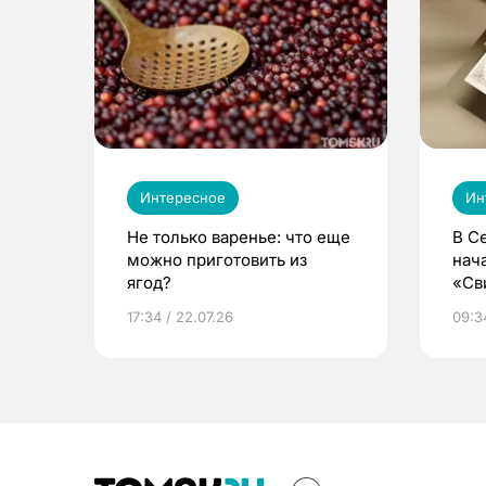
Интересное
Ин
Не только варенье: что еще
В С
можно приготовить из
нач
ягод?
«Св
жиз
17:34 / 22.07.26
09:34