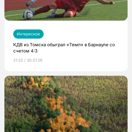
Интересное
КДВ из Томска обыграл «Темп» в Барнауле со
счетом 4:3
21:32 / 30.07.26