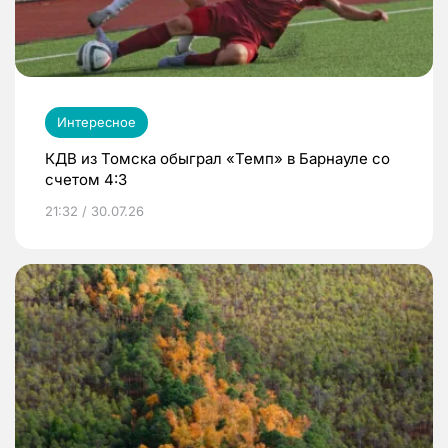
Интересное
КДВ из Томска обыграл «Темп» в Барнауле со
счетом 4:3
21:32 / 30.07.26