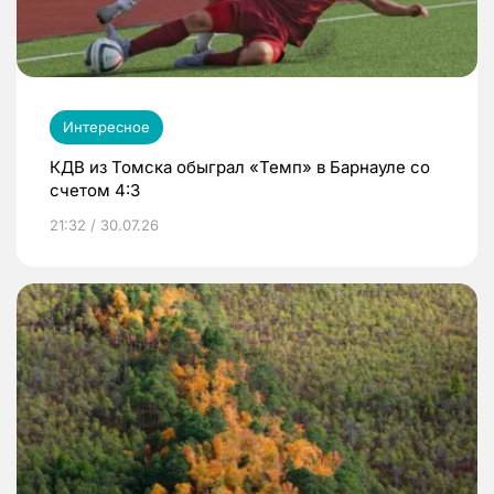
Интересное
КДВ из Томска обыграл «Темп» в Барнауле со
счетом 4:3
21:32 / 30.07.26