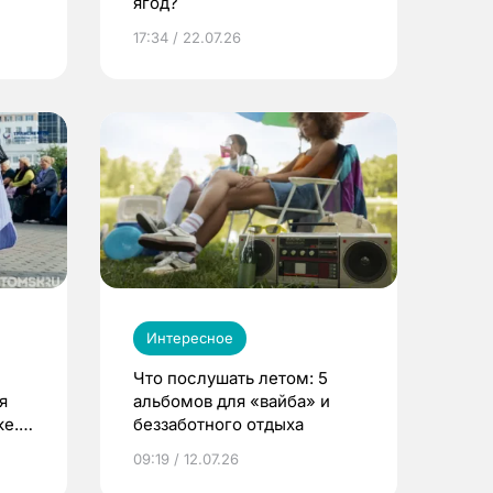
ягод?
17:34 / 22.07.26
Интересное
Что послушать летом: 5
я
альбомов для «вайба» и
е.
беззаботного отдыха
и?
09:19 / 12.07.26