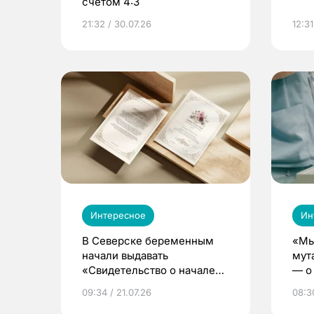
счетом 4:3
21:32 / 30.07.26
12:31
Интересное
Ин
В Северске беременным
«Мы
начали выдавать
мут
«Свидетельство о начале
— о 
жизни»
бер
09:34 / 21.07.26
08:30