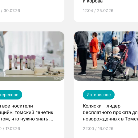
и корова
 / 30.07.26
12:04 / 25.07.26
тересное
Интересное
 все носители
Коляски – лидер
аций»: томский генетик
бесплатного проката дл
том, что нужно знать до
новорожденных в Томск
еменности
Что еще берут родител
 / 17.07.26
22:00 / 16.07.26