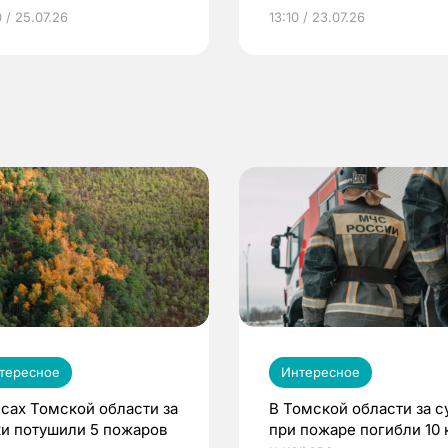
грамме ЕР
репродуктивное здоров
 / 25.07.26
13:10 / 23.07.26
по ОМС!
тересное
Интересное
есах Томской области за
В Томской области за с
ки потушили 5 пожаров
при пожаре погибли 10 