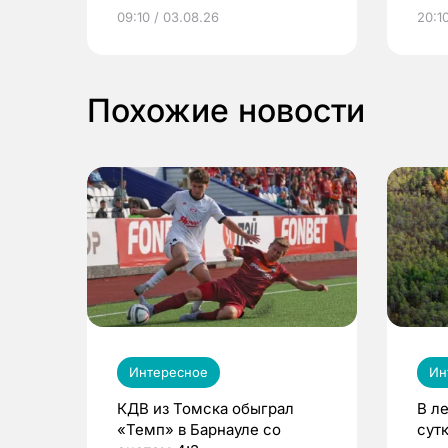
электронные квитанции и
про
09:10 / 03.08.26
20:10
выиграть призы
Похожие новости
Интересное
Ин
КДВ из Томска обыграл
В л
«Темп» в Барнауле со
сут