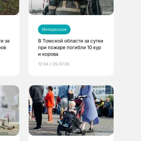
Интересное
и за
В Томской области за сутки
ров
при пожаре погибли 10 кур
и корова
12:04 / 25.07.26