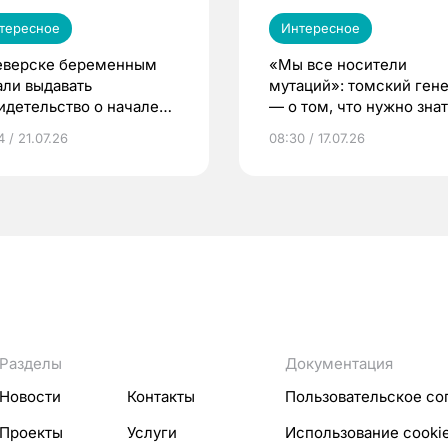
тересное
Интересное
еверске беременным
«Мы все носители
али выдавать
мутаций»: томский ген
идетельство о начале
— о том, что нужно знат
ни»
беременности
 / 21.07.26
08:30 / 17.07.26
Разделы
Документация
Новости
Контакты
Пользовательское со
Проекты
Услуги
Использование cooki