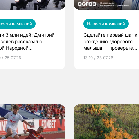
вости компаний
Новости компаний
ти 3 млн идей: Дмитрий
Сделайте первый шаг к
ведев рассказал о
рождению здорового
ой Народной
малыша — проверьте
грамме ЕР
репродуктивное здоров
 / 25.07.26
13:10 / 23.07.26
по ОМС!