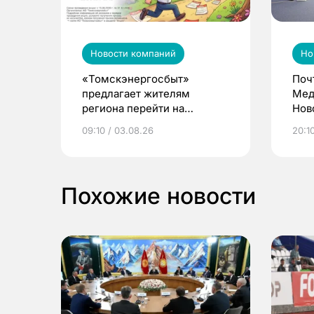
Новости компаний
Но
«Томскэнергосбыт»
Поч
предлагает жителям
Мед
региона перейти на
Нов
электронные квитанции и
про
09:10 / 03.08.26
20:10
выиграть призы
Похожие новости