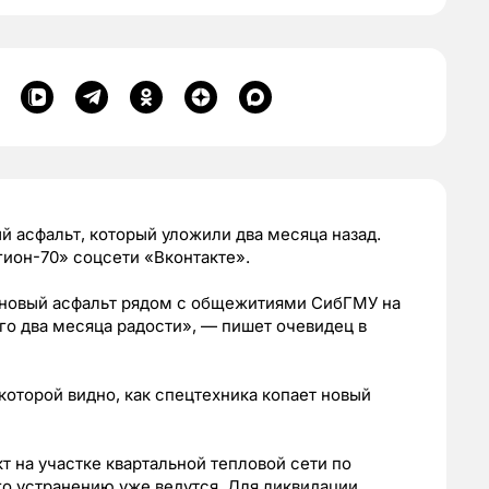
 асфальт, который уложили два месяца назад.
ион-70» соцсети «Вконтакте».
 новый асфальт рядом с общежитиями СибГМУ на
го два месяца радости», — пишет очевидец в
 которой видно, как спецтехника копает новый
 на участке квартальной тепловой сети по
его устранению уже ведутся. Для ликвидации