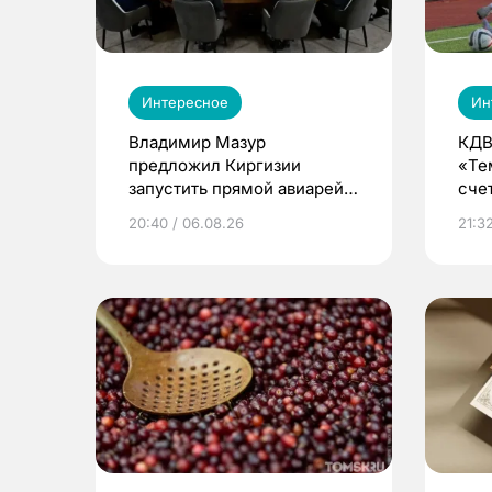
Интересное
Ин
Владимир Мазур
КДВ
предложил Киргизии
«Те
запустить прямой авиарейс
сче
из Томска
20:40 / 06.08.26
21:32