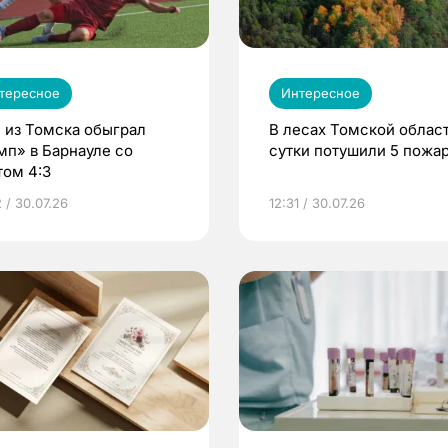
тересное
Интересное
 из Томска обыграл
В лесах Томской област
мп» в Барнауле со
сутки потушили 5 пожа
том 4:3
 / 30.07.26
12:31 / 30.07.26