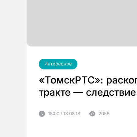
Интересное
«ТомскРТС»: раско
тракте — следствие
18:00 / 13.08.18
2058