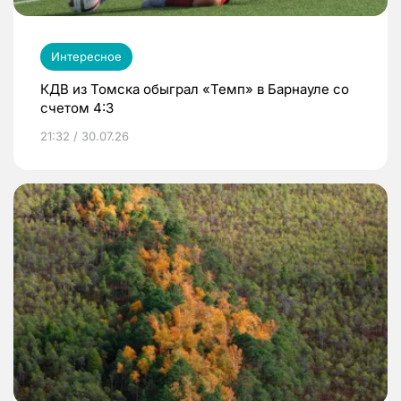
Интересное
КДВ из Томска обыграл «Темп» в Барнауле со
счетом 4:3
21:32 / 30.07.26