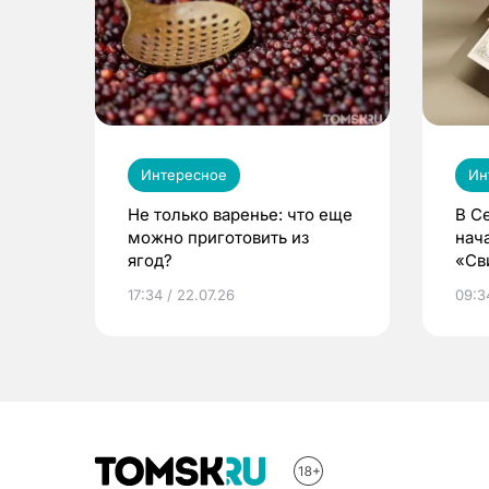
Интересное
Ин
Не только варенье: что еще
В С
можно приготовить из
нач
ягод?
«Св
жиз
17:34 / 22.07.26
09:34