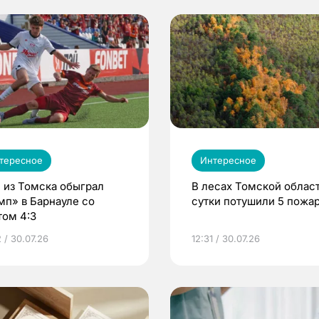
тересное
Интересное
 из Томска обыграл
В лесах Томской област
мп» в Барнауле со
сутки потушили 5 пожа
том 4:3
 / 30.07.26
12:31 / 30.07.26