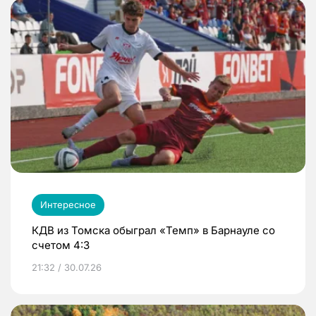
Интересное
КДВ из Томска обыграл «Темп» в Барнауле со
счетом 4:3
21:32 / 30.07.26