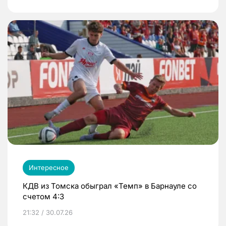
Интересное
КДВ из Томска обыграл «Темп» в Барнауле со
счетом 4:3
21:32 / 30.07.26