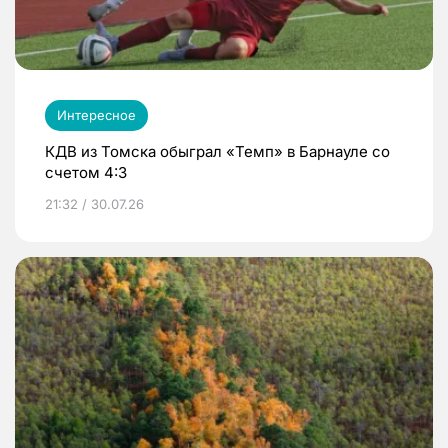
Интересное
КДВ из Томска обыграл «Темп» в Барнауле со
счетом 4:3
21:32 / 30.07.26