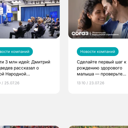
вости компаний
Новости компаний
ти 3 млн идей: Дмитрий
Сделайте первый шаг к
ведев рассказал о
рождению здорового
ой Народной
малыша — проверьте
грамме ЕР
репродуктивное здоров
 / 25.07.26
13:10 / 23.07.26
по ОМС!