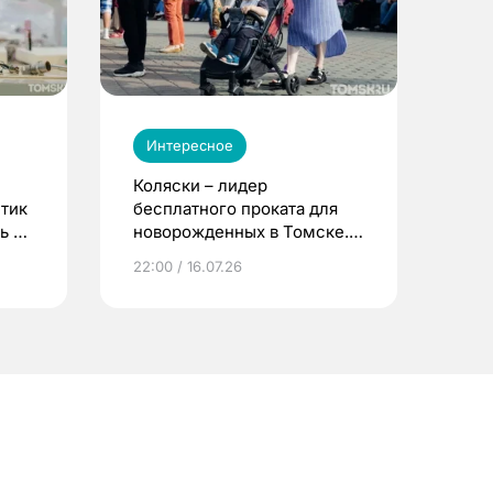
Интересное
Коляски – лидер
етик
бесплатного проката для
ь до
новорожденных в Томске.
Что еще берут родители?
22:00 / 16.07.26