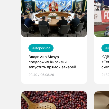
Интересное
Ин
Владимир Мазур
КДВ
предложил Киргизии
«Те
запустить прямой авиарейс
сче
из Томска
20:40 / 06.08.26
21:32