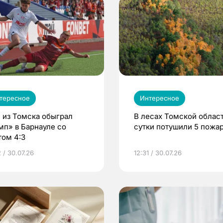
тересное
Интересное
 из Томска обыграл
В лесах Томской област
мп» в Барнауле со
сутки потушили 5 пожа
том 4:3
 / 30.07.26
12:31 / 30.07.26