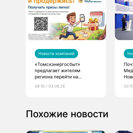
Новости компаний
Но
«Томскэнергосбыт»
Поч
предлагает жителям
Мед
региона перейти на
Нов
электронные квитанции и
про
09:10 / 03.08.26
20:10
выиграть призы
Похожие новости