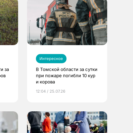
Интересное
и за
В Томской области за сутки
ров
при пожаре погибли 10 кур
и корова
12:04 / 25.07.26