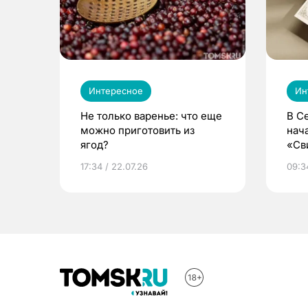
Интересное
Ин
Не только варенье: что еще
В С
можно приготовить из
нач
ягод?
«Св
жиз
17:34 / 22.07.26
09:34