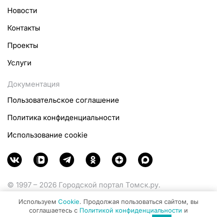
Новости
Контакты
Проекты
Услуги
Документация
Пользовательское соглашение
Политика конфиденциальности
Использование cookie
© 1997 – 2026 Городской портал Томск.ру.
Функционирует при финансовой поддержке
Используем
Cookie
. Продолжая пользоваться сайтом, вы
Министерства цифрового развития, связи и массовых
соглашаетесь с
Политикой конфиденциальности
и
коммуникаций Российской Федерации.