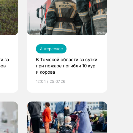
Интересное
и за
В Томской области за сутки
ров
при пожаре погибли 10 кур
и корова
12:04 / 25.07.26