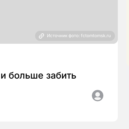
Источник фото: fctomtomsk.ru
 и больше забить