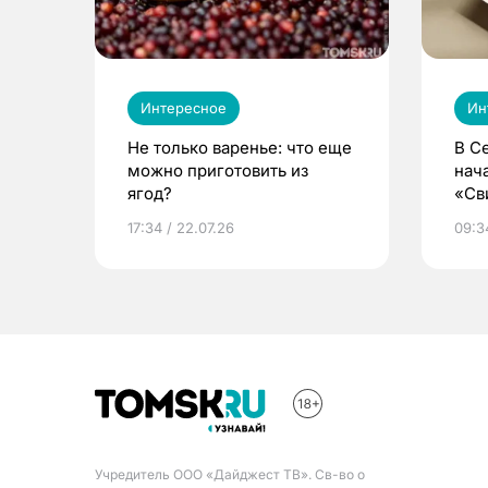
Интересное
Ин
Не только варенье: что еще
В С
можно приготовить из
нач
ягод?
«Св
жиз
17:34 / 22.07.26
09:34
Учредитель ООО «Дайджест ТВ». Св-во о