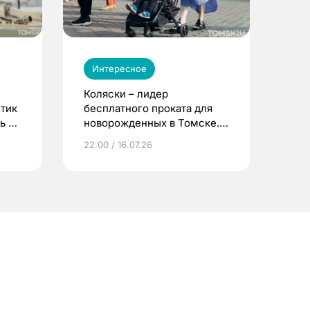
Интересное
Коляски – лидер
етик
бесплатного проката для
ь до
новорожденных в Томске.
Что еще берут родители?
22:00 / 16.07.26