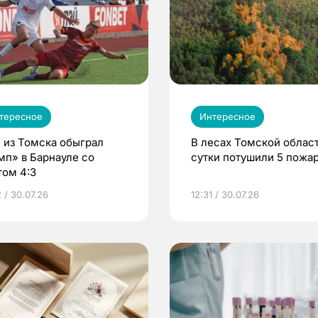
тересное
Интересное
 из Томска обыграл
В лесах Томской област
мп» в Барнауле со
сутки потушили 5 пожа
том 4:3
 / 30.07.26
12:31 / 30.07.26