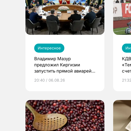
Интересное
Ин
Владимир Мазур
КДВ
предложил Киргизии
«Те
запустить прямой авиарейс
сче
из Томска
20:40 / 06.08.26
21:32