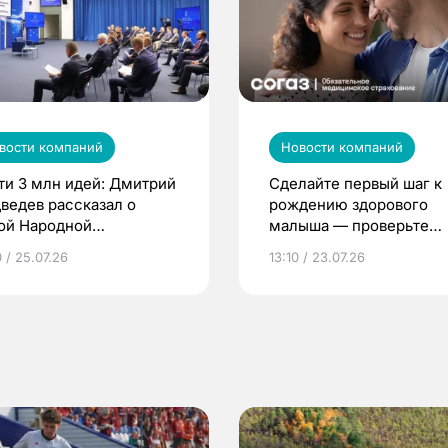
вости компаний
Новости компаний
ти 3 млн идей: Дмитрий
Сделайте первый шаг к
ведев рассказал о
рождению здорового
ой Народной
малыша — проверьте
грамме ЕР
репродуктивное здоров
 / 25.07.26
13:10 / 23.07.26
по ОМС!