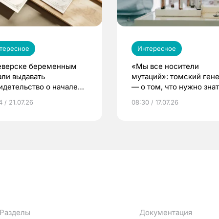
тересное
Интересное
еверске беременным
«Мы все носители
али выдавать
мутаций»: томский ген
идетельство о начале
— о том, что нужно знат
ни»
беременности
 / 21.07.26
08:30 / 17.07.26
Разделы
Документация