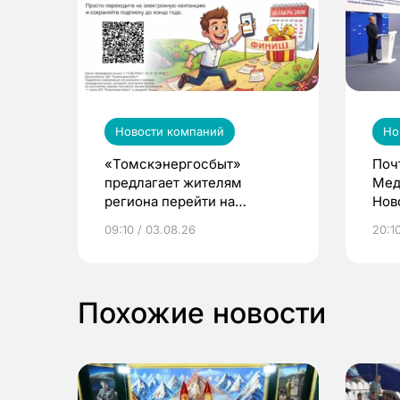
Новости компаний
Но
«Томскэнергосбыт»
Поч
предлагает жителям
Мед
региона перейти на
Нов
электронные квитанции и
про
09:10 / 03.08.26
20:10
выиграть призы
Похожие новости