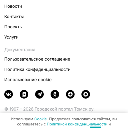
Новости
Контакты
Проекты
Услуги
Документация
Пользовательское соглашение
Политика конфиденциальности
Использование cookie
© 1997 – 2026 Городской портал Томск.ру.
Функционирует при финансовой поддержке
Используем
Cookie
. Продолжая пользоваться сайтом, вы
Министерства цифрового развития, связи и массовых
соглашаетесь с
Политикой конфиденциальности
и
коммуникаций Российской Федерации.