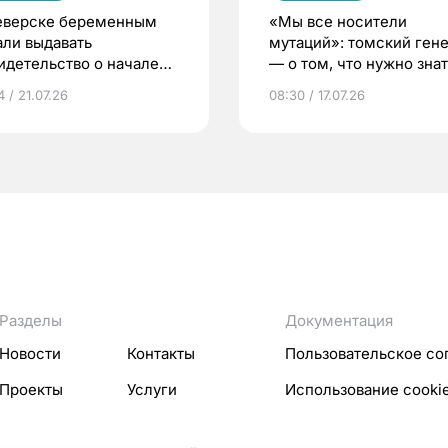
еверске беременным
«Мы все носители
али выдавать
мутаций»: томский ген
идетельство о начале
— о том, что нужно знат
ни»
беременности
 / 21.07.26
08:30 / 17.07.26
Разделы
Документация
Новости
Контакты
Пользовательское со
Проекты
Услуги
Использование cooki