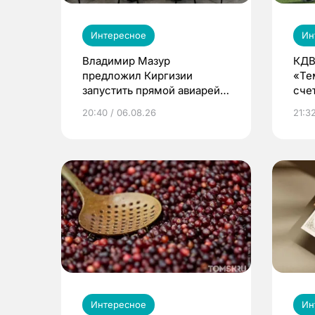
Интересное
Ин
Владимир Мазур
КДВ
предложил Киргизии
«Те
запустить прямой авиарейс
сче
из Томска
20:40 / 06.08.26
21:32
Интересное
Ин