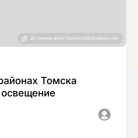
Источник фото: faustino26/pixabay.com
районах Томска
 освещение