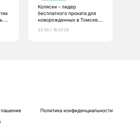
Коляски – лидер
етик
бесплатного проката для
ь до
новорожденных в Томске.
Что еще берут родители?
22:00 / 16.07.26
глашение
Политика конфиденциальности
e