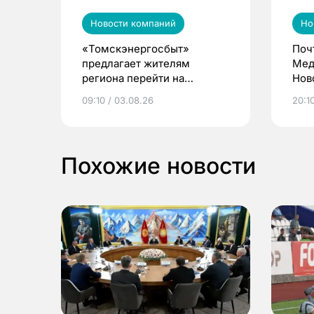
Новости компаний
Но
«Томскэнергосбыт»
Поч
предлагает жителям
Мед
региона перейти на
Нов
электронные квитанции и
про
09:10 / 03.08.26
20:10
выиграть призы
Похожие новости