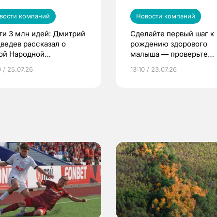
вости компаний
Новости компаний
ти 3 млн идей: Дмитрий
Сделайте первый шаг к
ведев рассказал о
рождению здорового
ой Народной
малыша — проверьте
грамме ЕР
репродуктивное здоров
 / 25.07.26
13:10 / 23.07.26
по ОМС!