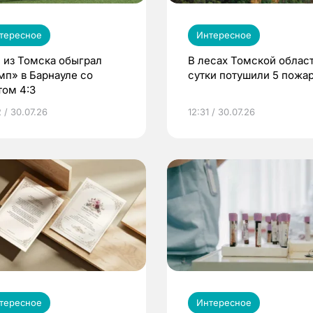
тересное
Интересное
 из Томска обыграл
В лесах Томской област
мп» в Барнауле со
сутки потушили 5 пожа
том 4:3
 / 30.07.26
12:31 / 30.07.26
тересное
Интересное