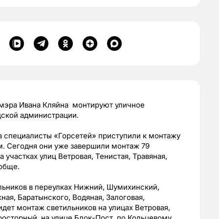
 мэра Ивана Кляйна монтируют уличное
дской администрации.
а специалисты «Горсетей» приступили к монтажу
м. Сегодня они уже завершили монтаж 79
 участках улиц Ветровая, Тенистая, Травяная,
обще.
льников в переулках Нижний, Шумихинский,
ая, Баратынского, Водяная, Залоговая,
идет монтаж светильников на улицах Ветровая,
Просторный, на улице Блок-Пост, по Кольцевому