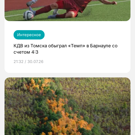
Интересное
КДВ из Томска обыграл «Темп» в Барнауле со
счетом 4:3
21:32 / 30.07.26