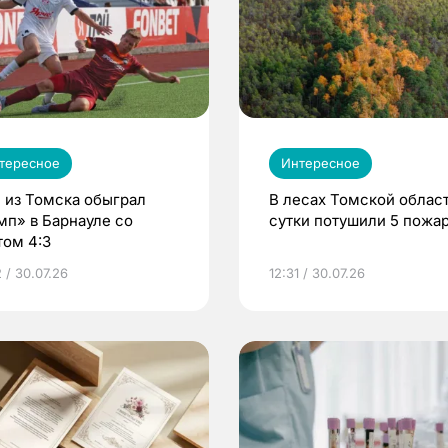
тересное
Интересное
 из Томска обыграл
В лесах Томской област
мп» в Барнауле со
сутки потушили 5 пожа
том 4:3
 / 30.07.26
12:31 / 30.07.26