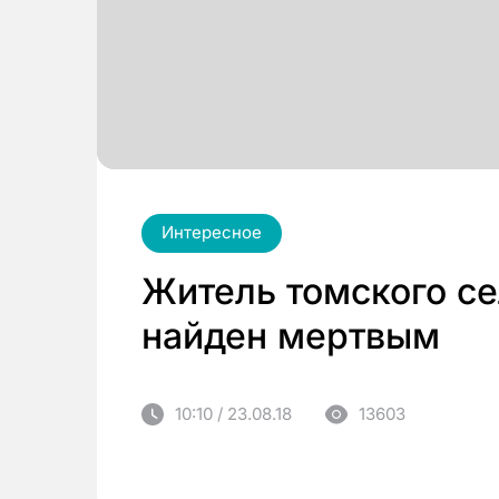
Интересное
Житель томского се
найден мертвым
10:10 / 23.08.18
13603