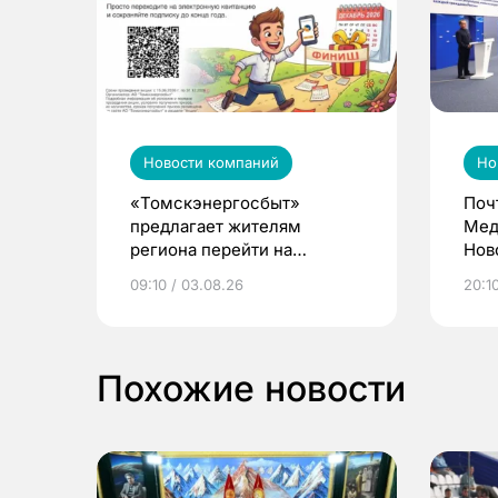
Новости компаний
Но
«Томскэнергосбыт»
Поч
предлагает жителям
Мед
региона перейти на
Нов
электронные квитанции и
про
09:10 / 03.08.26
20:10
выиграть призы
Похожие новости