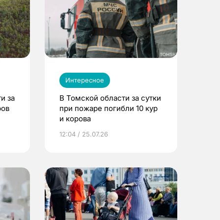
Интересное
и за
В Томской области за сутки
ров
при пожаре погибли 10 кур
и корова
12:04 / 25.07.26