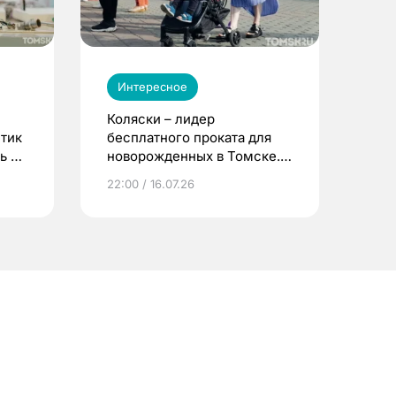
Интересное
Коляски – лидер
етик
бесплатного проката для
ь до
новорожденных в Томске.
Что еще берут родители?
22:00 / 16.07.26