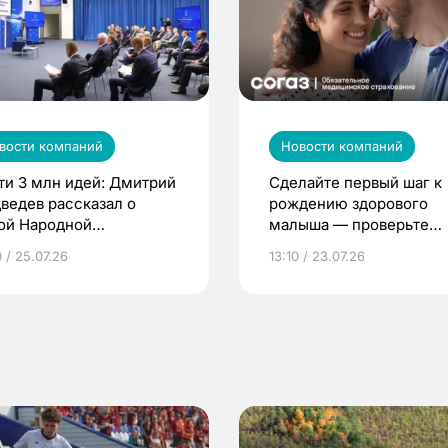
вости компаний
Новости компаний
ти 3 млн идей: Дмитрий
Сделайте первый шаг к
ведев рассказал о
рождению здорового
ой Народной
малыша — проверьте
грамме ЕР
репродуктивное здоров
 / 25.07.26
13:10 / 23.07.26
по ОМС!