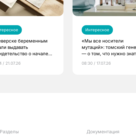
тересное
Интересное
еверске беременным
«Мы все носители
али выдавать
мутаций»: томский ген
идетельство о начале
— о том, что нужно знат
ни»
беременности
 / 21.07.26
08:30 / 17.07.26
Разделы
Документация