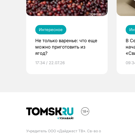
Интересное
Ин
Не только варенье: что еще
В С
можно приготовить из
нач
ягод?
«Св
жиз
17:34 / 22.07.26
09:34
Учредитель ООО «Дайджест ТВ». Св-во о