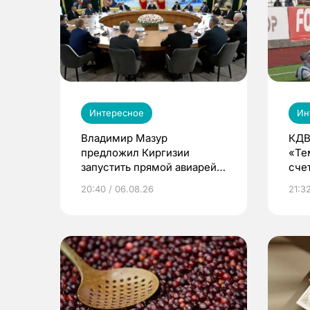
Интересное
Ин
Владимир Мазур
КДВ
предложил Киргизии
«Те
запустить прямой авиарейс
сче
из Томска
20:40 / 06.08.26
21:32