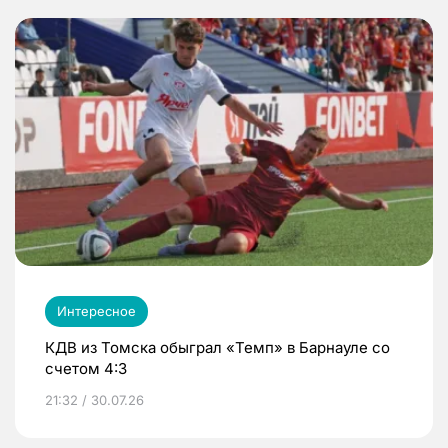
Интересное
КДВ из Томска обыграл «Темп» в Барнауле со
счетом 4:3
21:32 / 30.07.26