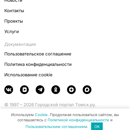
Новости
Контакты
Проекты
Услуги
Документация
Пользовательское соглашение
Политика конфиденциальности
Использование cookie
© 1997 – 2026 Городской портал Томск.ру.
Функционирует при финансовой поддержке
Используем
Cookie
. Продолжая пользоваться сайтом, вы
Министерства цифрового развития, связи и массовых
соглашаетесь с
Политикой конфиденциальности
и
коммуникаций Российской Федерации.
Пользовательским соглашением
.
OK