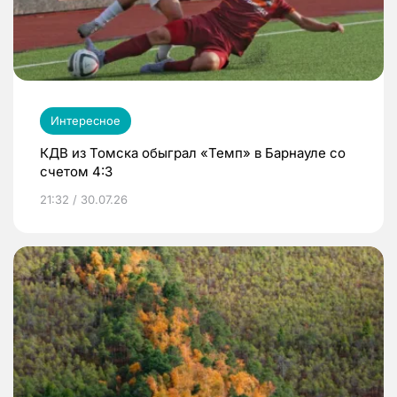
Интересное
КДВ из Томска обыграл «Темп» в Барнауле со
счетом 4:3
21:32 / 30.07.26