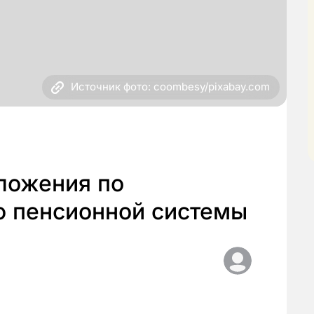
Источник фото: coombesy/pixabay.com
ложения по
 пенсионной системы