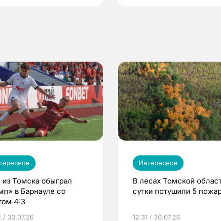
тересное
Интересное
 из Томска обыграл
В лесах Томской област
мп» в Барнауле со
сутки потушили 5 пожа
том 4:3
 / 30.07.26
12:31 / 30.07.26