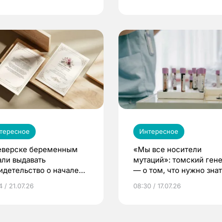
тересное
Интересное
еверске беременным
«Мы все носители
али выдавать
мутаций»: томский ген
идетельство о начале
— о том, что нужно знат
ни»
беременности
 / 21.07.26
08:30 / 17.07.26