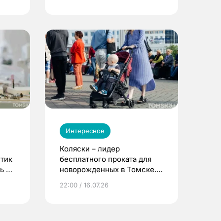
Интересное
Коляски – лидер
етик
бесплатного проката для
ь до
новорожденных в Томске.
Что еще берут родители?
22:00 / 16.07.26