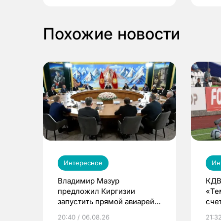
Похожие новости
Интересное
Ин
Владимир Мазур
КДВ
предложил Киргизии
«Те
запустить прямой авиарейс
сче
из Томска
20:40 / 06.08.26
21:32