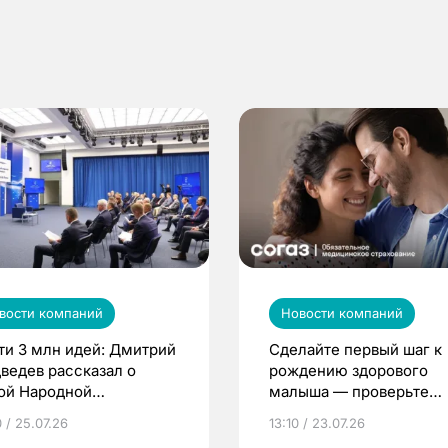
вости компаний
Новости компаний
ти 3 млн идей: Дмитрий
Сделайте первый шаг к
ведев рассказал о
рождению здорового
ой Народной
малыша — проверьте
грамме ЕР
репродуктивное здоров
 / 25.07.26
13:10 / 23.07.26
по ОМС!