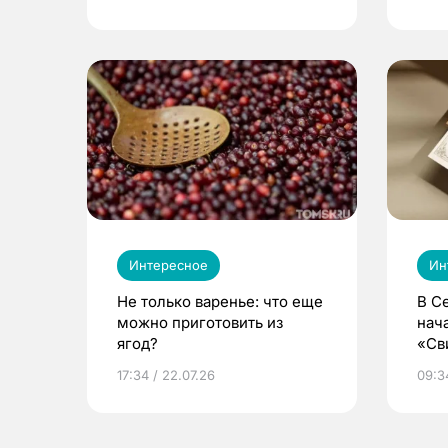
Интересное
Ин
Не только варенье: что еще
В С
можно приготовить из
нач
ягод?
«Св
жиз
17:34 / 22.07.26
09:34