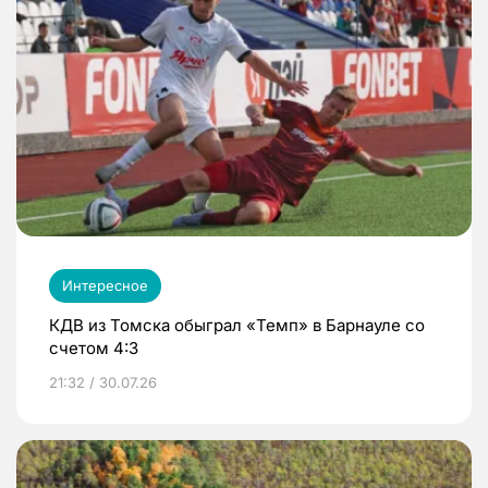
Интересное
КДВ из Томска обыграл «Темп» в Барнауле со
счетом 4:3
21:32 / 30.07.26