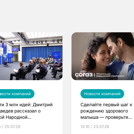
вости компаний
Новости компаний
ти 3 млн идей: Дмитрий
Сделайте первый шаг к
ведев рассказал о
рождению здорового
ой Народной
малыша — проверьте
грамме ЕР
репродуктивное здоров
 / 25.07.26
13:10 / 23.07.26
по ОМС!