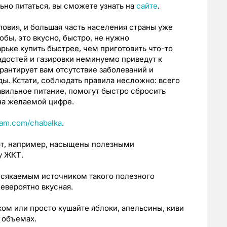
ьно питаться, вы сможете узнать на
сайте
.
овия, и большая часть населения страны уже
обы, это вкусно, быстро, не нужно
рьке купить быстрее, чем приготовить что-то
адостей и газировки неминуемо приведут к
антирует вам отсутствие заболеваний и
ды. Кстати, соблюдать правила несложно: всего
вильное питание, помогут быстро сбросить
на желаемой цифре.
ram.com/chabalka
.
рт, например, насыщены полезными
у ЖКТ.
иссякаемым источником такого полезного
невероятно вкусная.
ком или просто кушайте яблоки, апельсины, киви
 объемах.