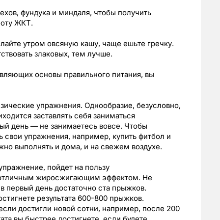
ехов, фундука и миндаля, чтобы получить
оту ЖКТ.
елайте утром овсяную кашу, чаще ешьте гречку.
ствовать злаковых, тем лучше.
авляющих основы правильного питания, вы
зические упражнения. Однообразие, безусловно,
иходится заставлять себя заниматься
ный день — не занимаетесь вовсе. Чтобы
ь свои упражнения, например, купить фитбол и
жно выполнять и дома, и на свежем воздухе.
упражнение, пойдет на пользу
 отличным жиросжигающим эффектом. Не
 в первый день достаточно ста прыжков.
остигнете результата 600-800 прыжков.
если достигли новой сотни, например, после 200
ата вы быстрее достигнете, если будете