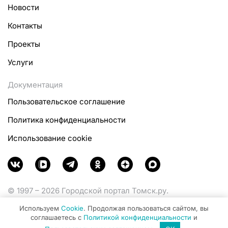
Новости
Контакты
Проекты
Услуги
Документация
Пользовательское соглашение
Политика конфиденциальности
Использование cookie
© 1997 – 2026 Городской портал Томск.ру.
Функционирует при финансовой поддержке
Используем
Cookie
. Продолжая пользоваться сайтом, вы
Министерства цифрового развития, связи и массовых
соглашаетесь с
Политикой конфиденциальности
и
коммуникаций Российской Федерации.