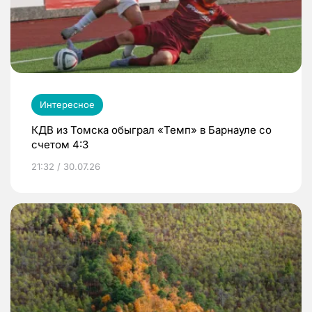
Интересное
КДВ из Томска обыграл «Темп» в Барнауле со
счетом 4:3
21:32 / 30.07.26