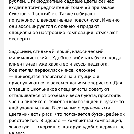
рублей. Эти бюджетные садовые цветы сейчас
входят в топ-предпочтений томичей при заказе
букетов к 1 сентября. Также набирают
популярность декоративные подсолнухи. Именно
они ассоциируются с осенью и придают
специальное настроение композиции, отмечают
эксперты.
Задорный, стильный, яркий, классический,
минималистский….Удобнее выбирать букет, когда
клиент знает уже характер и вкусы педагога.
Родителям первоклассников сложнее
— приходится полагаться на интуицию и
прислушиваться к рекомендациям флористов. Для
младших школьников специалисты советуют
отталкиваться от объёма и веса букета, простоять
час на линейке с тяжёлой композицией в руках- то
ещё удовольствие. В ситуации с одиночными
цветами- есть риск, что поломается бутон, ребёнок
расстроится. В идеале — компактная композиция,
зачастую — в корзинке, которую удобно держать не
на весу.