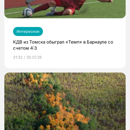
Интересное
КДВ из Томска обыграл «Темп» в Барнауле со
счетом 4:3
21:32 / 30.07.26