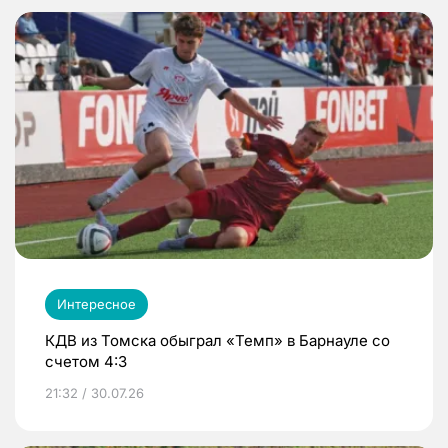
Интересное
КДВ из Томска обыграл «Темп» в Барнауле со
счетом 4:3
21:32 / 30.07.26