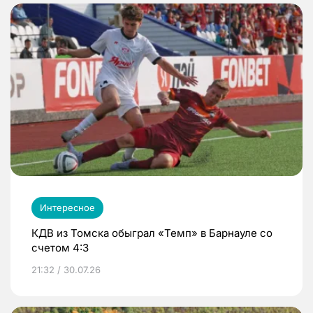
Интересное
КДВ из Томска обыграл «Темп» в Барнауле со
счетом 4:3
21:32 / 30.07.26