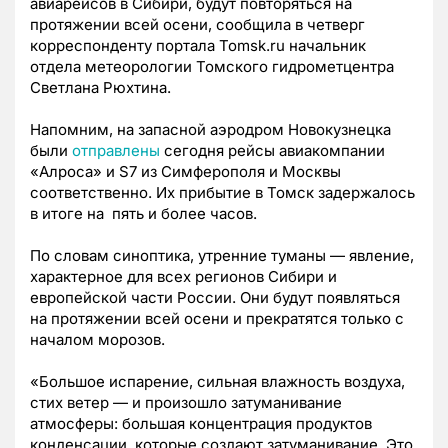
авиарейсов в Сибири, будут повторяться на
протяжении всей осени, сообщила в четверг
корреспонденту портала Tomsk.ru начальник
отдела метеорологии Томского гидрометцентра
Светлана Рюхтина.
Напомним, на запасной аэродром Новокузнецка
были
отправлены
сегодня рейсы авиакомпании
«Алроса» и S7 из Симферополя и Москвы
соответственно. Их прибытие в Томск задержалось
в итоге на пять и более часов.
По словам синоптика, утренние туманы — явление,
характерное для всех регионов Сибири и
европейской части России. Они будут появляться
на протяжении всей осени и прекратятся только с
началом морозов.
«Большое испарение, сильная влажность воздуха,
стих ветер — и произошло затуманивание
атмосферы: большая концентрация продуктов
конденсации, которые создают затуманивание. Это