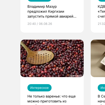
Владимир Мазур
КДВ
предложил Киргизии
«Те
запустить прямой авиарейс
сче
из Томска
20:40 / 06.08.26
21:32
Интересное
Ин
Не только варенье: что еще
В С
можно приготовить из
нач