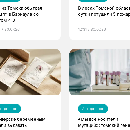
 из Томска обыграл
В лесах Томской област
мп» в Барнауле со
сутки потушили 5 пожа
том 4:3
 / 30.07.26
12:31 / 30.07.26
тересное
Интересное
еверске беременным
«Мы все носители
али выдавать
мутаций»: томский ген