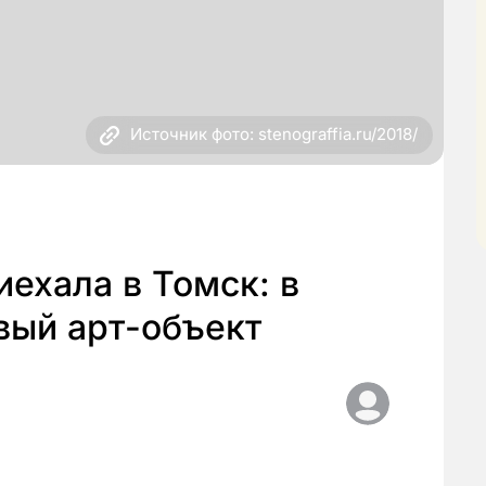
Источник фото: stenograffia.ru/2018/
ехала в Томск: в
вый арт-объект