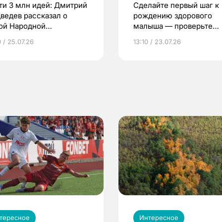
ти 3 млн идей: Дмитрий
Сделайте первый шаг к
ведев рассказал о
рождению здорового
ой Народной
малыша — проверьте
грамме ЕР
репродуктивное здоров
 / 25.07.26
13:10 / 23.07.26
по ОМС!
тересное
Интересное