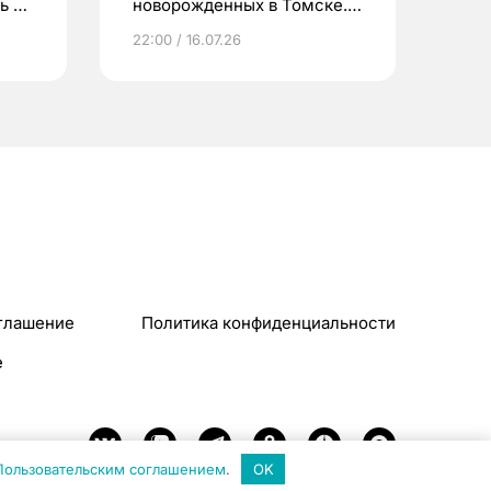
ь до
новорожденных в Томске.
Что еще берут родители?
22:00 / 16.07.26
глашение
Политика конфиденциальности
e
Пользовательским соглашением
.
OK