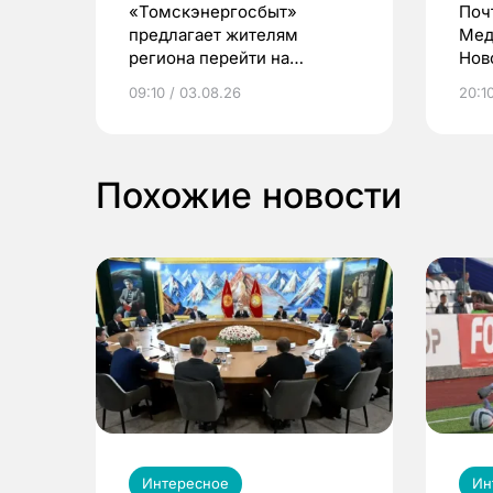
«Томскэнергосбыт»
Поч
предлагает жителям
Мед
региона перейти на
Нов
электронные квитанции и
про
09:10 / 03.08.26
20:10
выиграть призы
Похожие новости
Интересное
Ин