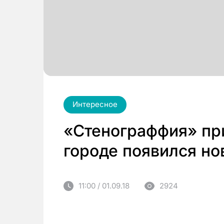
Интересное
«Стенограффия» при
городе появился но
11:00 / 01.09.18
2924