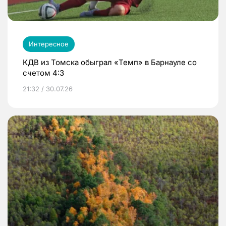
Интересное
КДВ из Томска обыграл «Темп» в Барнауле со
счетом 4:3
21:32 / 30.07.26