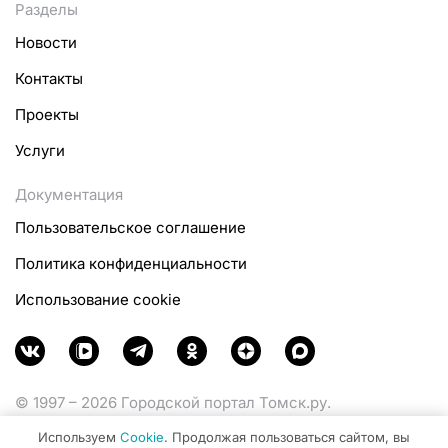
Разделы
Новости
Контакты
Проекты
Услуги
Документация
Пользовательское соглашение
Политика конфиденциальности
Использование cookie
© 1997 – 2026 Городской портал Томск.ру.
Функционирует при финансовой поддержке
Используем
Cookie
. Продолжая пользоваться сайтом, вы
Министерства цифрового развития, связи и массовых