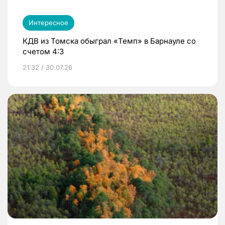
Интересное
КДВ из Томска обыграл «Темп» в Барнауле со
счетом 4:3
21:32 / 30.07.26