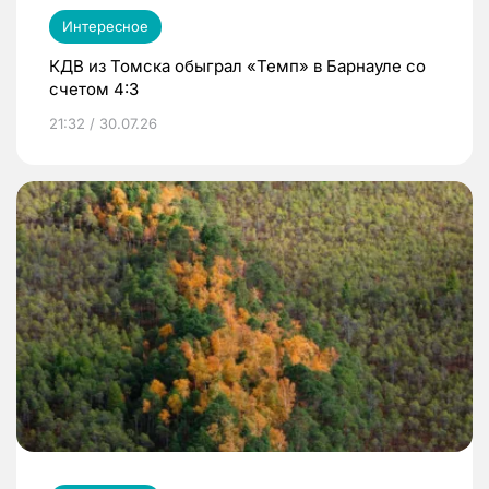
Интересное
КДВ из Томска обыграл «Темп» в Барнауле со
счетом 4:3
21:32 / 30.07.26