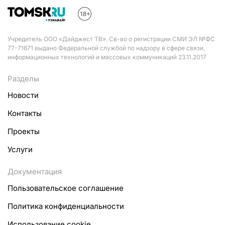
Учредитель ООО «Дайджест ТВ». Св-во о регистрации СМИ ЭЛ №ФС
77-71671 выдано Федеральной службой по надзору в сфере связи,
информационных технологий и массовых коммуникаций 23.11.2017
Разделы
Новости
Контакты
Проекты
Услуги
Документация
Пользовательское соглашение
Политика конфиденциальности
Использование cookie