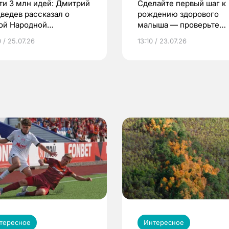
ти 3 млн идей: Дмитрий
Сделайте первый шаг к
ведев рассказал о
рождению здорового
ой Народной
малыша — проверьте
грамме ЕР
репродуктивное здоров
 / 25.07.26
13:10 / 23.07.26
по ОМС!
тересное
Интересное