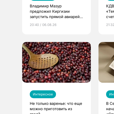
Владимир Мазур
КДВ
предложил Киргизии
«Те
запустить прямой авиарейс
сче
из Томска
20:40 / 06.08.26
21:32
Интересное
Ин
Не только варенье: что еще
В С
можно приготовить из
нач