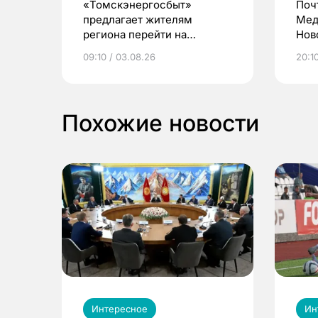
«Томскэнергосбыт»
Поч
предлагает жителям
Мед
региона перейти на
Нов
электронные квитанции и
про
09:10 / 03.08.26
20:10
выиграть призы
Похожие новости
Интересное
Ин