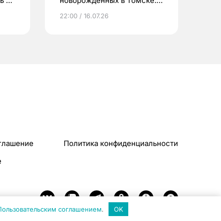
ь до
новорожденных в Томске.
Что еще берут родители?
22:00 / 16.07.26
глашение
Политика конфиденциальности
e
Пользовательским соглашением
.
OK