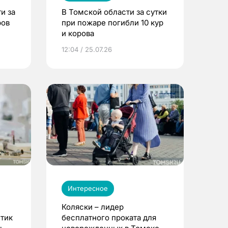
и за
В Томской области за сутки
ров
при пожаре погибли 10 кур
и корова
12:04 / 25.07.26
Интересное
Коляски – лидер
етик
бесплатного проката для