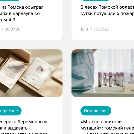
 из Томска обыграл
В лесах Томской област
мп» в Барнауле со
сутки потушили 5 пожа
том 4:3
 / 30.07.26
12:31 / 30.07.26
тересное
Интересное
еверске беременным
«Мы все носители
али выдавать
мутаций»: томский ген