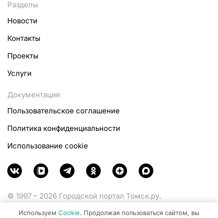
Разделы
Новости
Контакты
Проекты
Услуги
Документация
Пользовательское соглашение
Политика конфиденциальности
Использование cookie
© 1997 – 2026 Городской портал Томск.ру.
Функционирует при финансовой поддержке
Используем
Cookie
. Продолжая пользоваться сайтом, вы
Министерства цифрового развития, связи и массовых