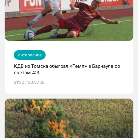
Интересное
КДВ из Томска обыграл «Темп» в Барнауле со
счетом 4:3
21:32 / 30.07.26