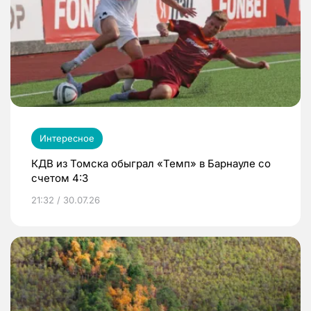
Интересное
КДВ из Томска обыграл «Темп» в Барнауле со
счетом 4:3
21:32 / 30.07.26