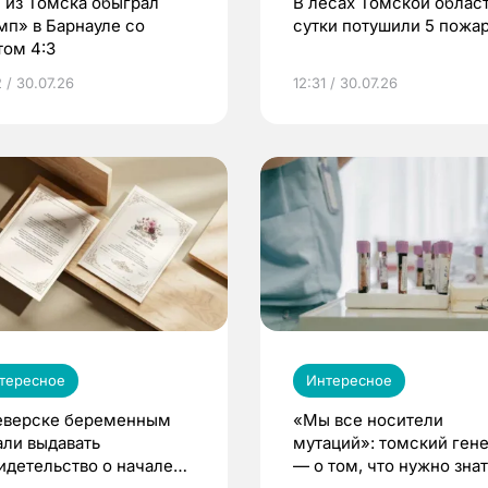
 из Томска обыграл
В лесах Томской област
мп» в Барнауле со
сутки потушили 5 пожа
том 4:3
 / 30.07.26
12:31 / 30.07.26
тересное
Интересное
еверске беременным
«Мы все носители
али выдавать
мутаций»: томский ген
идетельство о начале
— о том, что нужно знат