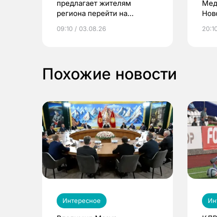
предлагает жителям
Мед
региона перейти на
Нов
электронные квитанции и
про
09:10 / 03.08.26
20:10
выиграть призы
Похожие новости
Интересное
Ин