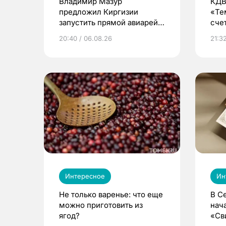
Владимир Мазур
КДВ
предложил Киргизии
«Те
запустить прямой авиарейс
сче
из Томска
20:40 / 06.08.26
21:32
Интересное
Ин
Не только варенье: что еще
В С
можно приготовить из
нач
ягод?
«Св