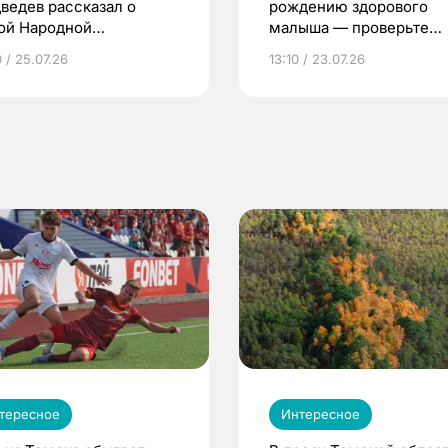
ведев рассказал о
рождению здорового
ой Народной
малыша — проверьте
грамме ЕР
репродуктивное здоров
 / 25.07.26
13:10 / 23.07.26
по ОМС!
тересное
Интересное