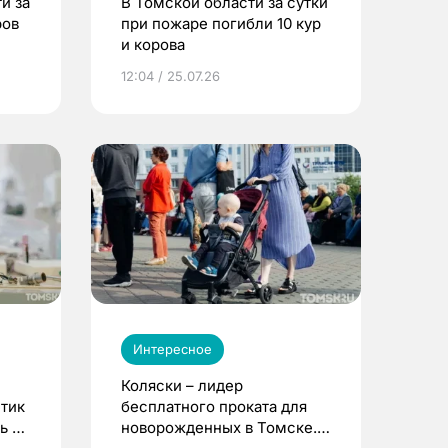
и за
В Томской области за сутки
ров
при пожаре погибли 10 кур
и корова
12:04 / 25.07.26
Интересное
Коляски – лидер
етик
бесплатного проката для
ь до
новорожденных в Томске.