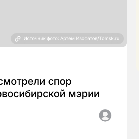
Источник фото: Артем Изофатов/Tomsk.ru
смотрели спор
овосибирской мэрии