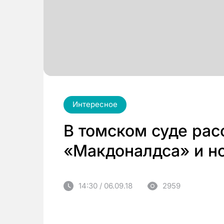
Интересное
В томском суде рас
«Макдоналдса» и н
14:30 / 06.09.18
2959