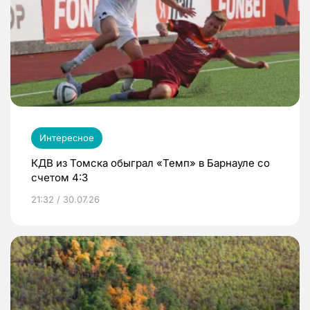
Интересное
КДВ из Томска обыграл «Темп» в Барнауле со
счетом 4:3
21:32 / 30.07.26