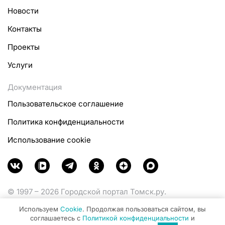
Новости
Контакты
Проекты
Услуги
Документация
Пользовательское соглашение
Политика конфиденциальности
Использование cookie
© 1997 – 2026 Городской портал Томск.ру.
Функционирует при финансовой поддержке
Используем
Cookie
. Продолжая пользоваться сайтом, вы
Министерства цифрового развития, связи и массовых
соглашаетесь с
Политикой конфиденциальности
и
коммуникаций Российской Федерации.