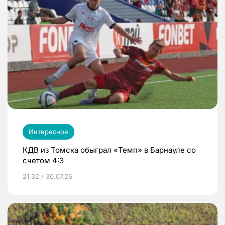
Интересное
КДВ из Томска обыграл «Темп» в Барнауле со
счетом 4:3
21:32 / 30.07.26