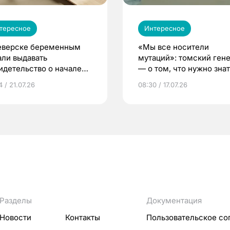
тересное
Интересное
еверске беременным
«Мы все носители
али выдавать
мутаций»: томский ген
идетельство о начале
— о том, что нужно знат
ни»
беременности
 / 21.07.26
08:30 / 17.07.26
Разделы
Документация
Новости
Контакты
Пользовательское со