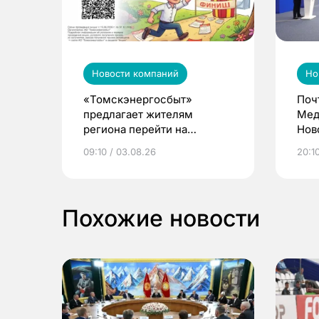
Новости компаний
Но
«Томскэнергосбыт»
Поч
предлагает жителям
Мед
региона перейти на
Нов
электронные квитанции и
про
09:10 / 03.08.26
20:10
выиграть призы
Похожие новости