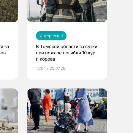
Интересное
и за
В Томской области за сутки
ров
при пожаре погибли 10 кур
и корова
12:04 / 25.07.26