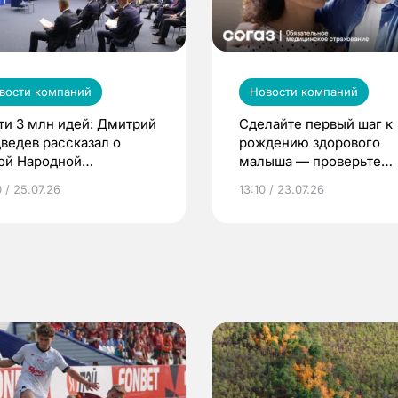
вости компаний
Новости компаний
ти 3 млн идей: Дмитрий
Сделайте первый шаг к
ведев рассказал о
рождению здорового
ой Народной
малыша — проверьте
грамме ЕР
репродуктивное здоров
 / 25.07.26
13:10 / 23.07.26
по ОМС!