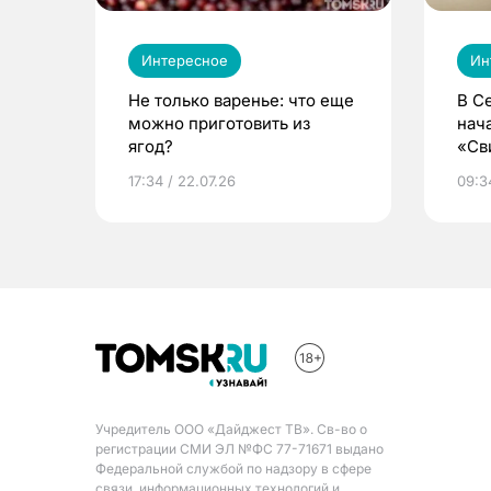
Интересное
Ин
Не только варенье: что еще
В С
можно приготовить из
нач
ягод?
«Св
жиз
17:34 / 22.07.26
09:34
Учредитель ООО «Дайджест ТВ». Св-во о
регистрации СМИ ЭЛ №ФС 77-71671 выдано
Федеральной службой по надзору в сфере
связи, информационных технологий и