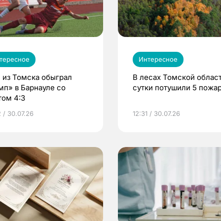
тересное
Интересное
 из Томска обыграл
В лесах Томской област
мп» в Барнауле со
сутки потушили 5 пожа
том 4:3
 / 30.07.26
12:31 / 30.07.26