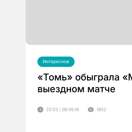
Интересное
«Томь» обыграла «
выездном матче
22:53 / 08.09.18
1852