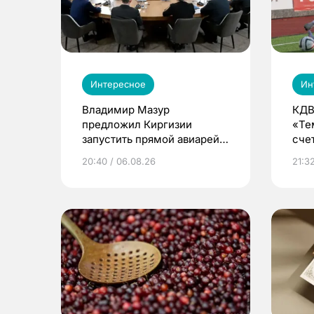
Интересное
Ин
Владимир Мазур
КДВ
предложил Киргизии
«Те
запустить прямой авиарейс
сче
из Томска
20:40 / 06.08.26
21:32