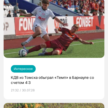
Интересное
КДВ из Томска обыграл «Темп» в Барнауле со
счетом 4:3
21:32 / 30.07.26