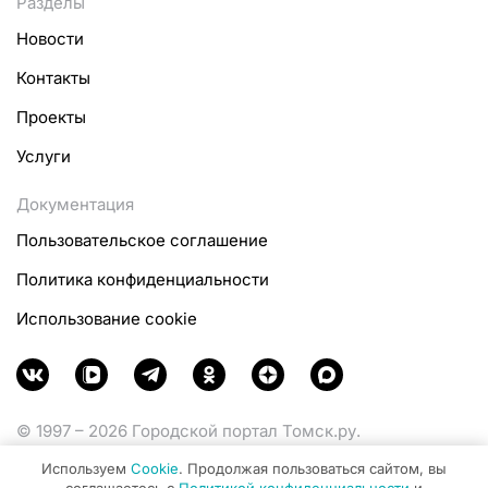
Разделы
Новости
Контакты
Проекты
Услуги
Документация
Пользовательское соглашение
Политика конфиденциальности
Использование cookie
© 1997 – 2026 Городской портал Томск.ру.
Функционирует при финансовой поддержке
Используем
Cookie
. Продолжая пользоваться сайтом, вы
Министерства цифрового развития, связи и массовых
соглашаетесь с
Политикой конфиденциальности
и