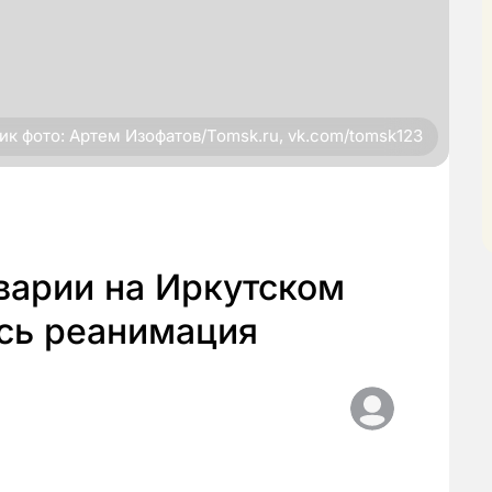
ик фото: Артем Изофатов/Tomsk.ru, vk.com/tomsk123
варии на Иркутском
ась реанимация