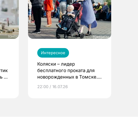
Интересное
Коляски – лидер
етик
бесплатного проката для
ь до
новорожденных в Томске.
Что еще берут родители?
22:00 / 16.07.26