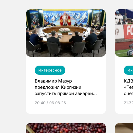
Интересное
Ин
Владимир Мазур
КДВ
предложил Киргизии
«Те
запустить прямой авиарейс
сче
из Томска
20:40 / 06.08.26
21:32