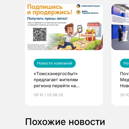
Новости компаний
Но
«Томскэнергосбыт»
Поч
предлагает жителям
Мед
региона перейти на
Нов
электронные квитанции и
про
09:10 / 03.08.26
20:10
выиграть призы
Похожие новости