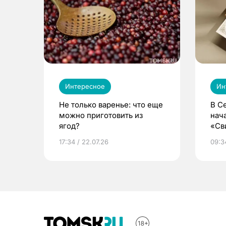
Интересное
Ин
Не только варенье: что еще
В С
можно приготовить из
нач
ягод?
«Св
жиз
17:34 / 22.07.26
09:34