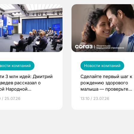
вости компаний
Новости компаний
ти 3 млн идей: Дмитрий
Сделайте первый шаг к
ведев рассказал о
рождению здорового
ой Народной
малыша — проверьте
грамме ЕР
репродуктивное здоров
 / 25.07.26
13:10 / 23.07.26
по ОМС!