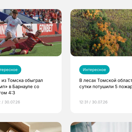
тересное
Интересное
 из Томска обыграл
В лесах Томской област
мп» в Барнауле со
сутки потушили 5 пожа
том 4:3
 / 30.07.26
12:31 / 30.07.26