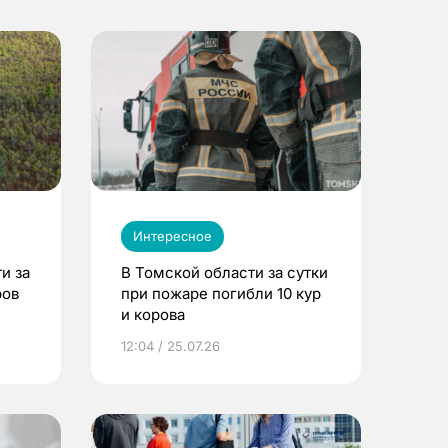
Интересное
и за
В Томской области за сутки
ров
при пожаре погибли 10 кур
и корова
12:04 / 25.07.26