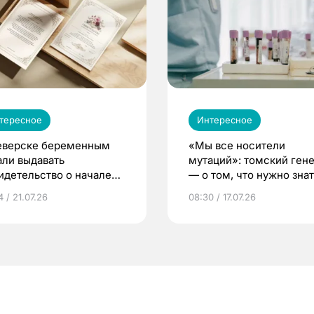
тересное
Интересное
еверске беременным
«Мы все носители
али выдавать
мутаций»: томский ген
идетельство о начале
— о том, что нужно знат
ни»
беременности
 / 21.07.26
08:30 / 17.07.26