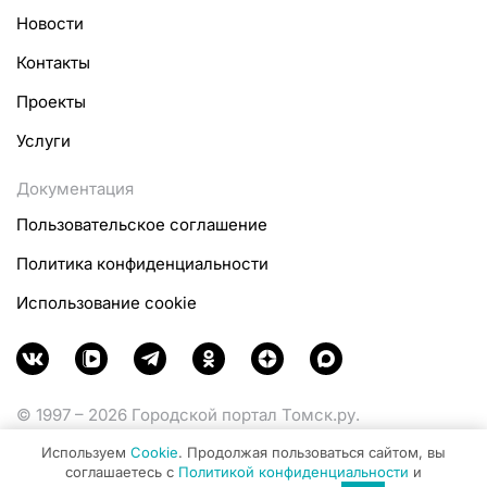
Новости
Контакты
Проекты
Услуги
Документация
Пользовательское соглашение
Политика конфиденциальности
Использование cookie
© 1997 – 2026 Городской портал Томск.ру.
Функционирует при финансовой поддержке
Используем
Cookie
. Продолжая пользоваться сайтом, вы
Министерства цифрового развития, связи и массовых
соглашаетесь с
Политикой конфиденциальности
и
коммуникаций Российской Федерации.