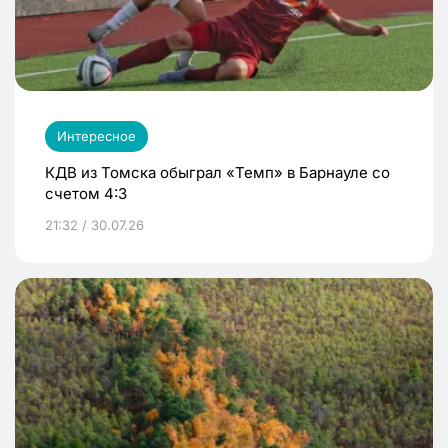
Интересное
КДВ из Томска обыграл «Темп» в Барнауле со
счетом 4:3
21:32 / 30.07.26