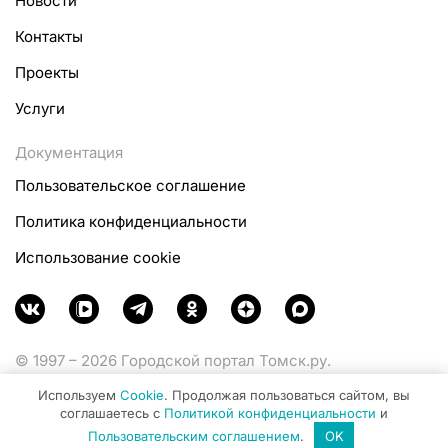
Новости
Контакты
Проекты
Услуги
Документация
Пользовательское соглашение
Политика конфиденциальности
Использование cookie
© 1997 – 2026 Городской портал Томск.ру.
Функционирует при финансовой поддержке
Используем
Cookie
. Продолжая пользоваться сайтом, вы
Министерства цифрового развития, связи и массовых
соглашаетесь с
Политикой конфиденциальности
и
коммуникаций Российской Федерации.
Пользовательским соглашением
.
OK